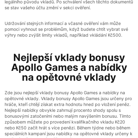
legálního původu vkladů. Po schválení všech těchto dokumentů
se stav vašeho účtu změní v sekci ověření.
Udržování stejných informací a včasné ověření vám může
pomoci vyhnout se problémům, když budete chtít vybrat své
výhry nebo zvýšit limity vkladů, například vkládání Kč500.
Nejlepší vklady bonusy
Apollo Games a nabídky
na opětovné vklady
Zde jsou nejlepší vklady bonusy Apollo Games a nabídky na
opětovné vklady. Vklady bonusy Apollo Games jsou určeny pro
hráče, kteří chtějí získat extra hodnotu hned po vložení peněz.
Nejlepší nabídky obvykle zahrnují procento shody spolu s
bonusovými zatočeními nebo malým navýšením bonusu. Tímto
způsobem můžete po provedení kvalifikačního vkladu Kč20
nebo Kč50 začít hrát s více penězi. Během týdne nebo během
speciálních kampaní jsou nabídky na opětovné vklady určeny k