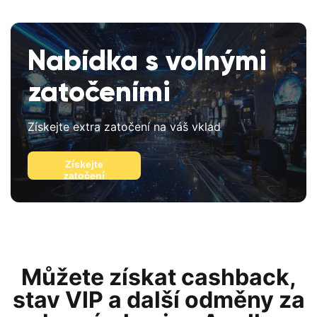
Nabídka s volnými
zatočeními
Získejte extra zatočení na váš vklad
Získejte
zatočení
Můžete získat cashback,
stav VIP a další odměny za