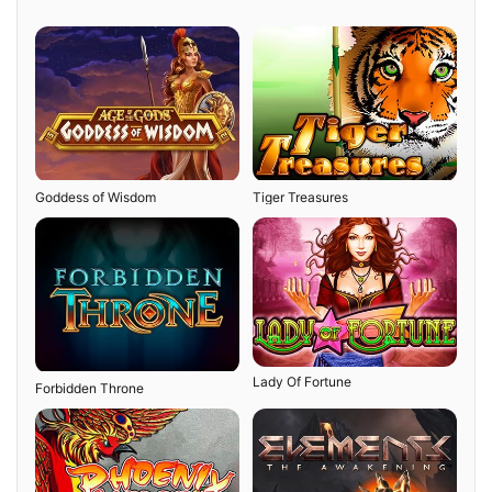
Goddess of Wisdom
Tiger Treasures
Lady Of Fortune
Forbidden Throne