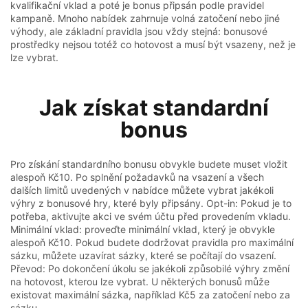
kvalifikační vklad a poté je bonus připsán podle pravidel
kampaně. Mnoho nabídek zahrnuje volná zatočení nebo jiné
výhody, ale základní pravidla jsou vždy stejná: bonusové
prostředky nejsou totéž co hotovost a musí být vsazeny, než je
lze vybrat.
Jak získat standardní
bonus
Pro získání standardního bonusu obvykle budete muset vložit
alespoň Kč10. Po splnění požadavků na vsazení a všech
dalších limitů uvedených v nabídce můžete vybrat jakékoli
výhry z bonusové hry, které byly připsány. Opt-in: Pokud je to
potřeba, aktivujte akci ve svém účtu před provedením vkladu.
Minimální vklad: proveďte minimální vklad, který je obvykle
alespoň Kč10. Pokud budete dodržovat pravidla pro maximální
sázku, můžete uzavírat sázky, které se počítají do vsazení.
Převod: Po dokončení úkolu se jakékoli způsobilé výhry změní
na hotovost, kterou lze vybrat. U některých bonusů může
existovat maximální sázka, například Kč5 za zatočení nebo za
sázku.