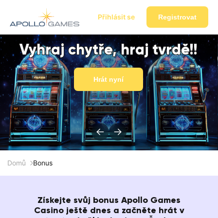
Přihlásit se
Registrovat
Vyhraj chytře, hraj tvrdě!!
Hrát nyní
Domů
Bonus
Získejte svůj bonus Apollo Games
Casino ještě dnes a začněte hrát v