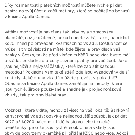
Díky rozmanitosti platebních možností můžete rychle přidat
peníze na svůj účet a začít hrát hry, které se počítají do bonusů
v kasinu Apollo Games.
Většina možností je navržena tak, aby byla zpracována
okamžitě, což je užitečné, pokud chcete zahájit akci, například
Kč20, hned po provedení kvalifikačního vkladu. Dostupnost se
může lišit v závislosti na místě, kde žijete, a pravidlech vaší
banky v Česko, takže před vložením Kč50 nebo více byste měli
požádat pokladnu o přesný seznam platný pro váš účet. Jaké
jsou nejnižší a nejvyšší částky, které lze zaplatit každou
metodou? Pokladna vám také sdělí, zda jsou vyžadovány další
kontroly. Jaké druhy vkladů můžete provést v pokladně?
Obecně se kasino Apollo Games zaměřuje na metody, které
jsou rychlé, široce používané a snadné jak pro jednorázové
vklady, tak pro pravidelné hraní.
Možnosti, které vidíte, mohou záviset na vaší lokalitě: Bankovní
karty: rychlé vklady; obvykle nejjednodušší způsob, jak přidat
Kč20 až Kč200 najednou. Lidé často volí elektronické
peněženky, protože jsou rychlé, soukromé a vklady jsou
obvykle potvrzeny okamžitě při přidání Kč30 nebo více. Ačkoli