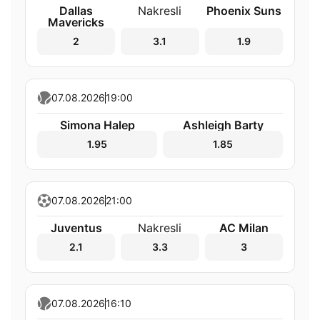
Dallas
Nakresli
Phoenix Suns
Mavericks
2
3.1
1.9
07.08.2026
19:00
Simona Halep
Ashleigh Barty
1.95
1.85
07.08.2026
21:00
Juventus
Nakresli
AC Milan
2.1
3.3
3
07.08.2026
16:10