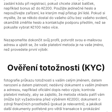
zadání kódu při registraci, pokud chcete získat balíček,
například bonus až do Kč200. Použijte jedinečné heslo a
nepoužívejte zařízení, ke kterým mají přístup jiní lidé. Pokud si
myslíte, že se někdo dostal do vašeho účtu bez vašeho svolení,
okamžitě změňte heslo a kontaktujte podporu předtím, než se
pokusíte vybrat Kč100 nebo více.
Nezapomeňte dokončit svůj profil, potvrdit svou e-mailovou
adresu a ujistit se, že vaše platební metoda je na vaše jméno,
než provedete první výběr.
Ověření totožnosti (KYC)
fotografie průkazu totožnosti s vaším celým jménem, datem
narození a datem platnosti; nedávný dokument s vaším jménem
a adresou, například oficiální dopis nebo výpis; kontrola
platební metody, aby se zajistilo, že metoda vkladu patří vám
(může být vyžadována před výběrem Kč200); dokument o
zdroji finančních prostředků (pokud je relevantní); a jakékoli
další dokumenty potřebné pro větší transakce k prokázání